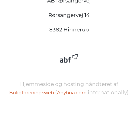
AB Rørsangervej
Rørsangervej 14
8382 Hinnerup
Hjemmeside og hosting håndteret af
(
internationally)
Boligforeningsweb
Anyhoa.com